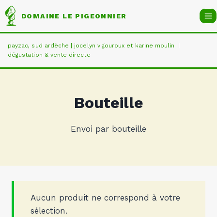
Aller
DOMAINE LE PIGEONNIER
au
contenu
payzac, sud ardèche | jocelyn vigouroux et karine moulin |
dégustation & vente directe
Bouteille
Envoi par bouteille
Aucun produit ne correspond à votre
sélection.